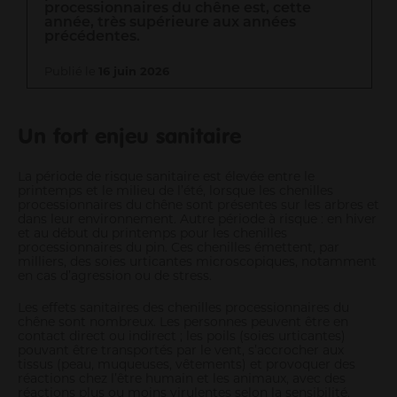
Informations pour les pros
processionnaires du chêne est, cette
année, très supérieure aux années
précédentes.
Entrepreneurs
Agriculteurs
Publié le
16 juin 2026
Pros des filières mer, pêche et aquaculture
Enseignants
Un fort enjeu sanitaire
Pros de la petite enfance
Soignants
Pros du tourisme et hébergeurs
La période de risque sanitaire est élevée entre le
printemps et le milieu de l’été, lorsque les chenilles
Associations
processionnaires du chêne sont présentes sur les arbres et
dans leur environnement. Autre période à risque : en hiver
Guichet Numérique des Autorisations d’Urbanisme
et au début du printemps pour les chenilles
Gérer mes déchets en tant que pro
processionnaires du pin. Ces chenilles émettent, par
milliers, des soies urticantes microscopiques, notamment
en cas d’agression ou de stress.
Les effets sanitaires des chenilles processionnaires du
chêne sont nombreux. Les personnes peuvent être en
contact direct ou indirect ; les poils (soies urticantes)
pouvant être transportés par le vent, s’accrocher aux
tissus (peau, muqueuses, vêtements) et provoquer des
réactions chez l’être humain et les animaux, avec des
réactions plus ou moins virulentes selon la sensibilité.