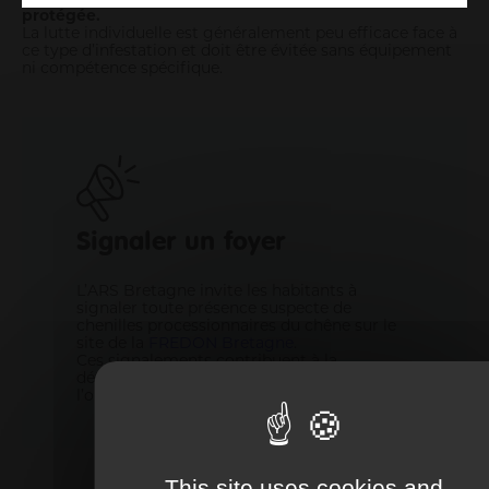
protégée.
La lutte individuelle est généralement peu efficace face à
ce type d’infestation et doit être évitée sans équipement
ni compétence spécifique.
Signaler un foyer
L’ARS Bretagne invite les habitants à
signaler toute présence suspecte de
chenilles processionnaires du chêne sur le
site de la
FREDON Bretagne
.
Ces signalements contribuent à la
détection précoce des foyers et à
l’organisation des actions de gestion.
This site uses cookies and