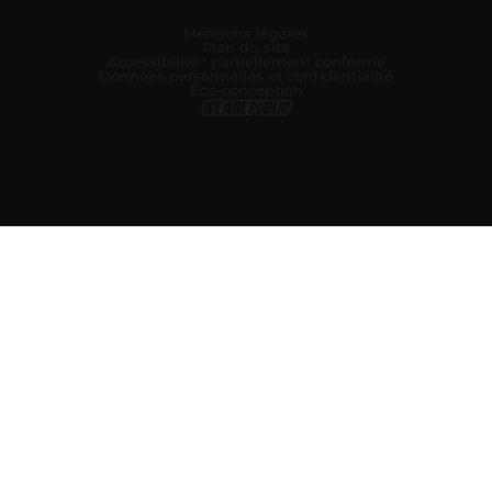
Mentions légales
Plan du site
Accessibilité : partiellement conforme
Données personnelles et confidentialité
Éco-conception