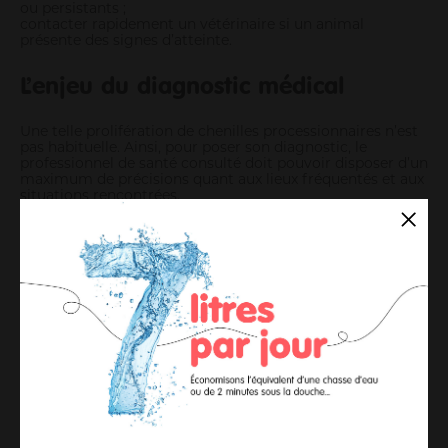
ou persistants ;
contacter rapidement un vétérinaire si un animal
présente des signes d’atteinte.
L’enjeu du diagnostic médical
Une telle prolifération de chenilles processionnaires n’est
pas habituelle. Ainsi, pour poser son diagnostic, le
professionnel de santé consulté doit pouvoir disposer d’un
maximum de précisions quant aux lieux fréquentés et aux
situations rencontrées.
Une gestion collective indispensable
La lutte contre la chenille processionnaire du chêne
repose sur des actions coordonnées menées par les
collectivités et les professionnels spécialisés. Les
interventions peuvent notamment inclure la destruction
des nids, la suppression des pontes ou la mise en oeuvre
de traitements biologiques adaptés.
Le traitement insecticide des chenilles doit
systématiquement être couplé à une solution
d’élimination, comme le brûlage par exemple.
Ces
interventions doivent être réalisées par des
professionnels et en l’absence de toute personne non