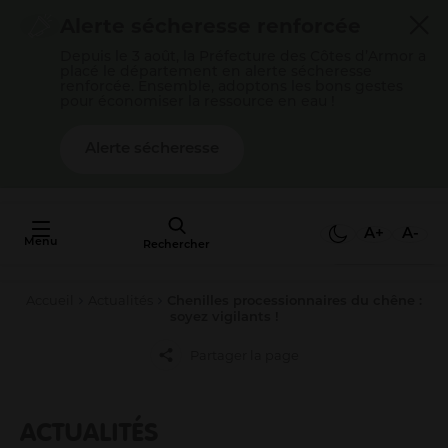
Cookies management panel
Alerte sécheresse renforcée
Depuis le 3 août, la Préfecture des Côtes d’Armor a
placé le département en alerte sécheresse
renforcée. Ensemble, adoptons les bons gestes
pour économiser la ressource en eau !
Alerte sécheresse
AU FAIT,
C'EST QUOI
A+
A-
Menu
L'AGGLO ?
Rechercher
Accueil
Actualités
Chenilles processionnaires du chêne :
Mon quotidien
soyez vigilants !
Payer mes factures
Partager la page
S’épanouir en famille
Gérer mes déchets
ACTUALITÉS
Gérer mon eau / mon assainissement