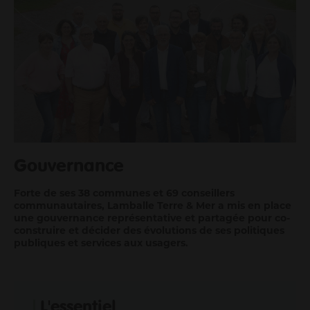
Me déplacer
Me loger / rénover mon habitat
Faire du sport
Se cultiver
Prendre soin de moi et des autres
Consommer durable et local
Découvrir mon territoire
Protéger la nature et la biodiversité
Mon Agglo
Gouvernance
Gouvernance
Forte de ses 38 communes et 69 conseillers
Son fonctionnement
communautaires, Lamballe Terre & Mer a mis en place
Actes et délibérations
une gouvernance représentative et partagée pour co-
construire et décider des évolutions de ses politiques
Un territoire en transition
publiques et services aux usagers.
Les grands projets
Infos aux communes
Travailler à l'agglo
L'essentiel