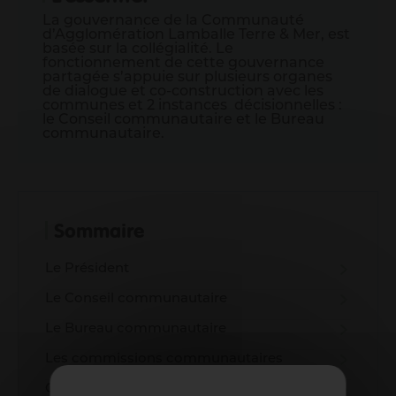
Informations pour les pros
La gouvernance de la Communauté
d’Agglomération Lamballe Terre & Mer, est
Entrepreneurs
basée sur la collégialité. Le
Agriculteurs
fonctionnement de cette gouvernance
partagée s’appuie sur plusieurs organes
Pros des filières mer, pêche et aquaculture
de dialogue et co-construction avec les
communes et 2 instances décisionnelles :
Enseignants
le Conseil communautaire et le Bureau
Pros de la petite enfance
communautaire.
Soignants
Pros du tourisme et hébergeurs
Associations
Guichet Numérique des Autorisations d’Urbanisme
Sommaire
Gérer mes déchets en tant que pro
Le Président
Le Conseil communautaire
Le Bureau communautaire
Les commissions communautaires
Conférence des Maires