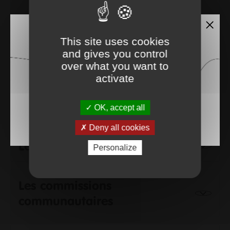
This site uses cookies
and gives you control
Le Président
over what you want to
activate
Le Conseil communautaire
OK, accept all
Deny all cookies
Le Bureau communautaire
Personalize
Les commissions
communautaires