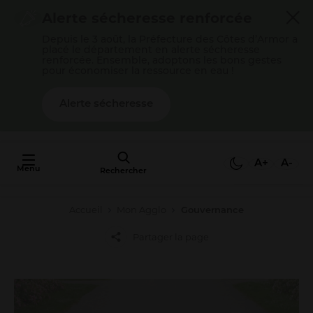
Cookies management panel
Alerte sécheresse renforcée
Depuis le 3 août, la Préfecture des Côtes d’Armor a
placé le département en alerte sécheresse
renforcée. Ensemble, adoptons les bons gestes
pour économiser la ressource en eau !
Alerte sécheresse
AU FAIT,
C'EST QUOI
A+
A-
Menu
L'AGGLO ?
Rechercher
Accueil
Mon Agglo
Gouvernance
Mon quotidien
Partager la page
Payer mes factures
S’épanouir en famille
Gérer mes déchets
Gérer mon eau / mon assainissement