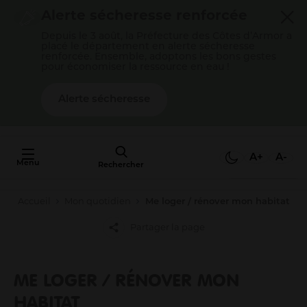
Cookies management panel
Alerte sécheresse renforcée
Depuis le 3 août, la Préfecture des Côtes d’Armor a
placé le département en alerte sécheresse
renforcée. Ensemble, adoptons les bons gestes
pour économiser la ressource en eau !
Alerte sécheresse
AU FAIT,
C'EST QUOI
A+
A-
Menu
L'AGGLO ?
Rechercher
Accueil
Mon quotidien
Me loger / rénover mon habitat
Mon quotidien
Partager la page
Payer mes factures
S’épanouir en famille
Gérer mes déchets
ME LOGER / RÉNOVER MON
Gérer mon eau / mon assainissement
HABITAT
Me déplacer