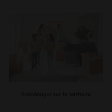
Entrepreneurs
Agriculteurs
Pros des filières mer, pêche et aquaculture
Enseignants
Pros de la petite enfance
Soignants
Pros du tourisme et hébergeurs
Associations
Guichet Numérique des Autorisations d’Urbanisme
Gérer mes déchets en tant que pro
Emménager sur le territoire