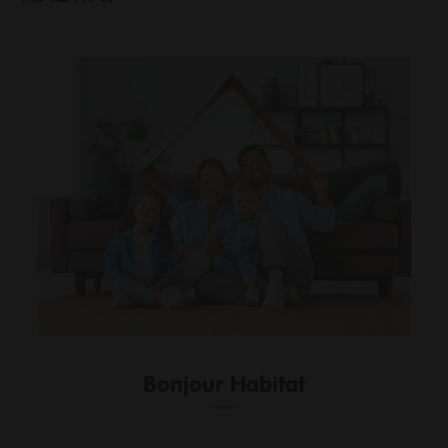
Me loger / rénover mon habitat
Faire du sport
Se cultiver
Prendre soin de moi et des autres
Consommer durable et local
Découvrir mon territoire
Protéger la nature et la biodiversité
Mon Agglo
Gouvernance
Son fonctionnement
Actes et délibérations
Un territoire en transition
Les grands projets
Infos aux communes
Bonjour Habitat
Travailler à l'agglo
Informations pour les pros