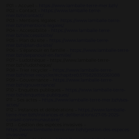
P01 – Accueil –
https://www.lamballe-terre-mer.bzh/
P02 – Contact –
https://www.lamballe-terre-
mer.bzh/contact/
P03 – Mentions légales –
https://www.lamballe-terre-
mer.bzh/mentions-legales/
P04 – Accessibilité –
https://www.lamballe-terre-
mer.bzh/accessibilite/
P05 – Plan du site –
https://www.lamballe-terre-
mer.bzh/plan-du-site/
P06 – S’épanouir en famille –
https://www.lamballe-terre-
mer.bzh/sepanouir-en-famille/
P07 – Ludothèque – https://www.lamballe-terre-
mer.bzh/ludotheque/
P08 – Trier recycler –
https://www.lamballe-terre-
mer.bzh/trier-recycler/#chapitre0.5715828350361088
P09 – Gouvernance –
https://www.lamballe-terre-
mer.bzh/gouvernance/
P10 – Enquêtes publiques –
https://www.lamballe-terre-
mer.bzh/enquetes-publiques/
P11 – Ses actes –
https://www.lamballe-terre-mer.bzh/ses-
actes/
P12 – Instances et délibérations –
https://www.lamballe-
terre-mer.bzh/instances-et-deliberations/27-05-2025-
conseil-communautaire/
P13 – Gestion des espèces invasives –
https://www.lamballe-terre-mer.bzh/gestion-des-especes-
invasives/