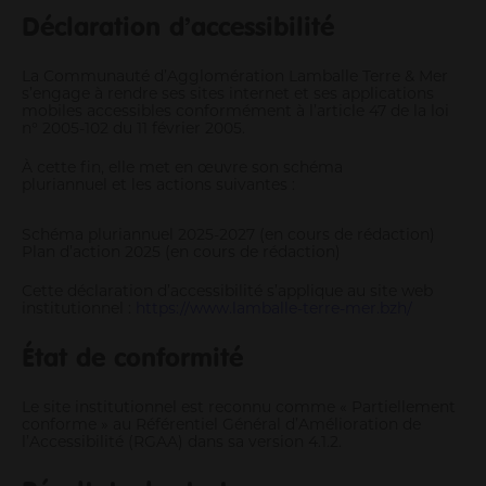
Informations pour les pros
Déclaration d’accessibilité
Entrepreneurs
La Communauté d’Agglomération Lamballe Terre & Mer
Agriculteurs
s’engage à rendre ses sites internet et ses applications
Pros des filières mer, pêche et aquaculture
mobiles accessibles conformément à l’article 47 de la loi
n° 2005-102 du 11 février 2005.
Enseignants
Pros de la petite enfance
À cette fin, elle met en œuvre son schéma
pluriannuel et les actions suivantes :
Soignants
Pros du tourisme et hébergeurs
Schéma pluriannuel 2025-2027 (en cours de rédaction)
Associations
Plan d’action 2025 (en cours de rédaction)
Guichet Numérique des Autorisations d’Urbanisme
Cette déclaration d’accessibilité s’applique au site web
Gérer mes déchets en tant que pro
institutionnel :
https://www.lamballe-terre-mer.bzh/
État de conformité
Le site institutionnel est reconnu comme « Partiellement
conforme » au Référentiel Général d’Amélioration de
l’Accessibilité (RGAA) dans sa version 4.1.2.