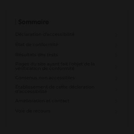
Me déplacer
Me loger / rénover mon habitat
Faire du sport
Sommaire
Se cultiver
Prendre soin de moi et des autres
Déclaration d’accessibilité
Consommer durable et local
État de conformité
Découvrir mon territoire
Protéger la nature et la biodiversité
Résultats des tests
Pages du site ayant fait l’objet de la
Mon Agglo
vérification de conformité
Gouvernance
Contenus non accessibles
Son fonctionnement
Établissement de cette déclaration
d’accessibilité
Actes et délibérations
Un territoire en transition
Amélioration et contact
Les grands projets
Voie de recours
Infos aux communes
Travailler à l'agglo