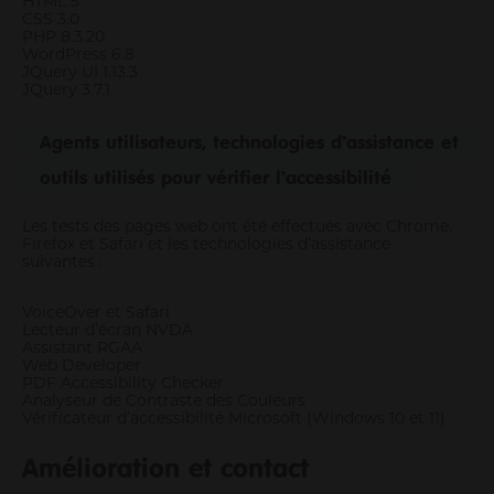
HTML 5
CSS 3.0
PHP 8.3.20
WordPress 6.8
JQuery UI 1.13.3
JQuery 3.7.1
Agents utilisateurs, technologies d’assistance et
outils utilisés pour vérifier l’accessibilité
Les tests des pages web ont été effectués avec Chrome,
Firefox et Safari et les technologies d’assistance
suivantes :
VoiceOver et Safari
Lecteur d’écran NVDA
Assistant RGAA
Web Developer
PDF Accessibility Checker
Analyseur de Contraste des Couleurs
Vérificateur d’accessibilité Microsoft (Windows 10 et 11)
Amélioration et contact