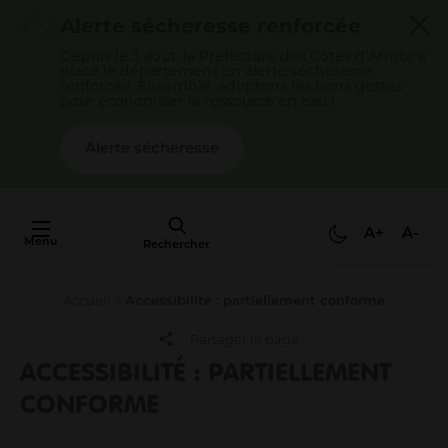
Cookies management panel
Alerte sécheresse renforcée
Depuis le 3 août, la Préfecture des Côtes d’Armor a
placé le département en alerte sécheresse
renforcée. Ensemble, adoptons les bons gestes
pour économiser la ressource en eau !
Alerte sécheresse
AU FAIT,
C'EST QUOI
A+
A-
Menu
L'AGGLO ?
Rechercher
Accueil
Accessibilité : partiellement conforme
Mon quotidien
Partager la page
Payer mes factures
ACCESSIBILITÉ : PARTIELLEMENT
S’épanouir en famille
CONFORME
Gérer mes déchets
Gérer mon eau / mon assainissement