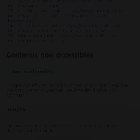
P14 – Taxes de séjour –
https://www.lamballe-terre-
mer.bzh/taxes-de-sejour/
P15 – Guichet numérique –
https://www.lamballe-terre-
mer.bzh/guichet-numerique-des-autorisations-
durbanisme/
P16 – Gérer mes déchets –
https://www.lamballe-terre-
mer.bzh/gerer-mes-dechets-en-tant-que-pro/
P17 – Mon eau potable –
https://www.lamballe-terre-
mer.bzh/mon-eau-potable/
Contenus non accessibles
Non-conformités
Malgré nos efforts, certains contenus sont inaccessibles.
Vous trouverez ci-dessous une liste des limitations
connues :
Images
Des images liens porteuses d’information n’ont pas
d’alternative textuelle.