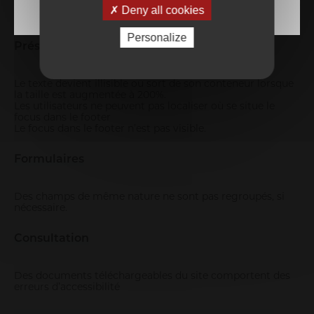
source.
Deny all cookies
Des balises sont utilisées à des fins de présentation.
Personalize
Présentation
Le texte devient illisible ou sort de son conteneur lorsque
la taille est augmentée à 200%.
Les utilisateurs ne peuvent pas localiser où se situe le
focus dans le footer
Le focus dans le footer n’est pas visible.
Formulaires
Des champs de même nature ne sont pas regroupés, si
nécessaire.
Consultation
Des documents téléchargeables du site comportent des
erreurs d’accessibilité