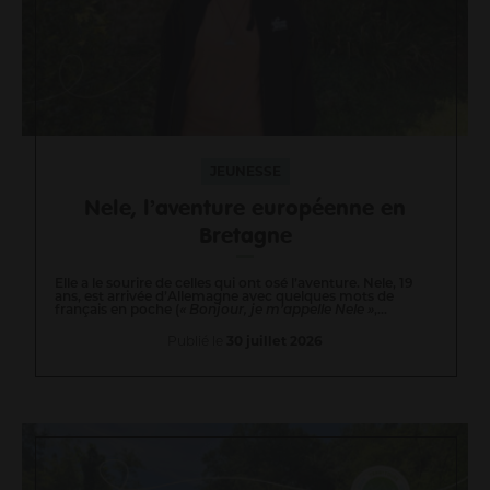
Informations pour les pros
Entrepreneurs
Agriculteurs
Pros des filières mer, pêche et aquaculture
Enseignants
Pros de la petite enfance
JEUNESSE
Soignants
Nele, l’aventure européenne en
Pros du tourisme et hébergeurs
Bretagne
Associations
Guichet Numérique des Autorisations d’Urbanisme
Elle a le sourire de celles qui ont osé l’aventure. Nele, 19
Gérer mes déchets en tant que pro
ans, est arrivée d’Allemagne avec quelques mots de
français en poche (
« Bonjour, je m’appelle Nele »
,...
Publié le
30 juillet 2026