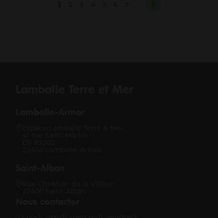
1
2
3
4
5
6
7
Lamballe Terre et Mer
Lamballe-Armor
Espace Lamballe Terre & Mer
41 rue Saint-Martin
CS 83002
22404 Lamballe-Armor
Saint-Alban
Rue Christian de la Villéon
22400 Saint-Alban
Nous contacter
Lundi, mardi, mercredi, vendredi :