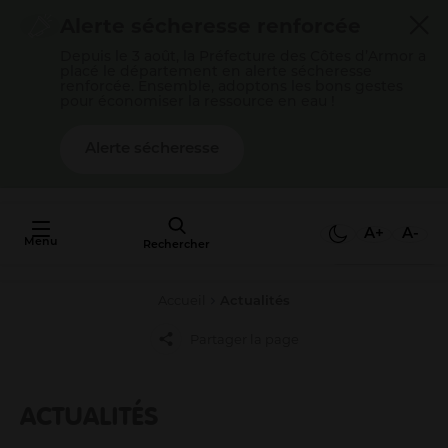
Cookies management panel
Alerte sécheresse renforcée
Depuis le 3 août, la Préfecture des Côtes d’Armor a
placé le département en alerte sécheresse
renforcée. Ensemble, adoptons les bons gestes
pour économiser la ressource en eau !
Alerte sécheresse
AU FAIT,
C'EST QUOI
A+
A-
Menu
L'AGGLO ?
Rechercher
Accueil
Actualités
Mon quotidien
Partager la page
Payer mes factures
S’épanouir en famille
Gérer mes déchets
ACTUALITÉS
Gérer mon eau / mon assainissement