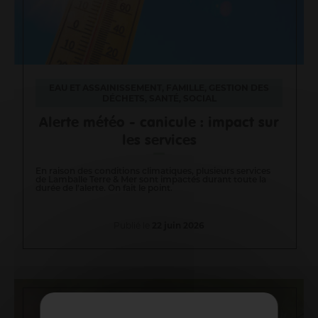
EAU ET ASSAINISSEMENT, FAMILLE, GESTION DES
DÉCHETS, SANTÉ, SOCIAL
Alerte météo - canicule : impact sur
les services
En raison des conditions climatiques, plusieurs services
de Lamballe Terre & Mer sont impactés durant toute la
durée de l’alerte. On fait le point.
Publié le
22 juin 2026