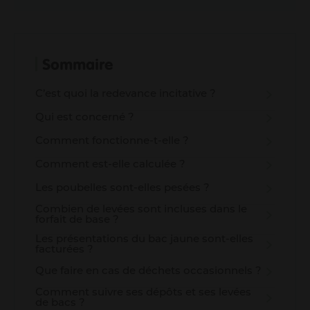
Informations pour les pros
Entrepreneurs
Agriculteurs
Sommaire
Pros des filières mer, pêche et aquaculture
Enseignants
C’est quoi la redevance incitative ?
Pros de la petite enfance
Qui est concerné ?
Soignants
Pros du tourisme et hébergeurs
Comment fonctionne-t-elle ?
Associations
Comment est-elle calculée ?
Guichet Numérique des Autorisations d’Urbanisme
Gérer mes déchets en tant que pro
Les poubelles sont-elles pesées ?
Combien de levées sont incluses dans le
forfait de base ?
Les présentations du bac jaune sont-elles
facturées ?
Que faire en cas de déchets occasionnels ?
Comment suivre ses dépôts et ses levées
de bacs ?