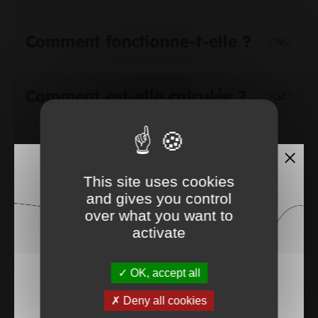
Comment fonctionne-t-elle ?
Comment est-elle calculée ?
Les poubelles sont-elles
pesées ?
This site uses cookies
and gives you control
over what you want to
Combien de levées sont
activate
incluses dans le forfait de
base ?
OK, accept all
Deny all cookies