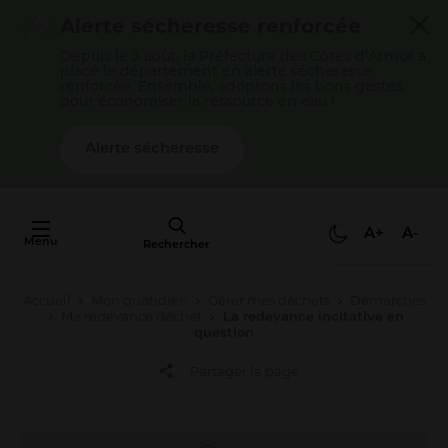
Cookies management panel
Alerte sécheresse renforcée
Depuis le 3 août, la Préfecture des Côtes d’Armor a
placé le département en alerte sécheresse
renforcée. Ensemble, adoptons les bons gestes
pour économiser la ressource en eau !
Alerte sécheresse
AU FAIT,
C'EST QUOI
A+
A-
Menu
L'AGGLO ?
Rechercher
Accueil
Mon quotidien
Gérer mes déchets
Démarches
Mon quotidien
Ma redevance déchet
La redevance incitative en
question
Payer mes factures
Partager la page
S’épanouir en famille
Gérer mes déchets
Gérer mon eau / mon assainissement