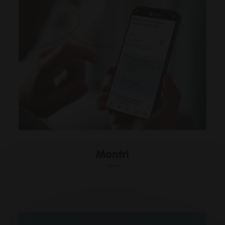
Informations pour les pros
Entrepreneurs
Agriculteurs
Pros des filières mer, pêche et aquaculture
Enseignants
Pros de la petite enfance
Soignants
Pros du tourisme et hébergeurs
Associations
Guichet Numérique des Autorisations d’Urbanisme
Gérer mes déchets en tant que pro
Montri