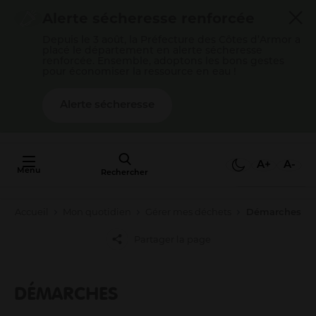
Cookies management panel
Alerte sécheresse renforcée
Depuis le 3 août, la Préfecture des Côtes d’Armor a
placé le département en alerte sécheresse
renforcée. Ensemble, adoptons les bons gestes
pour économiser la ressource en eau !
Alerte sécheresse
AU FAIT,
C'EST QUOI
A+
A-
Menu
L'AGGLO ?
Rechercher
Accueil
Mon quotidien
Gérer mes déchets
Démarches
Mon quotidien
Partager la page
Payer mes factures
S’épanouir en famille
Gérer mes déchets
DÉMARCHES
Gérer mon eau / mon assainissement