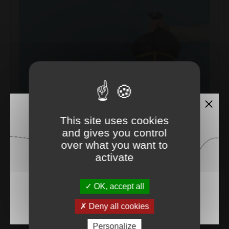
This site uses cookies
and gives you control
over what you want to
Ma redevance déchet
activate
OK, accept all
Deny all cookies
Personalize