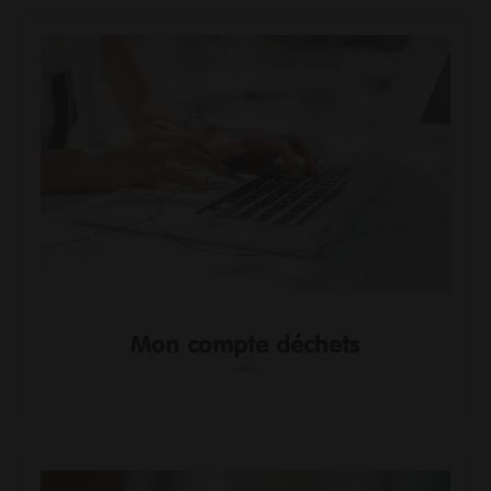
Me déplacer
Me loger / rénover mon habitat
Faire du sport
Se cultiver
Prendre soin de moi et des autres
Consommer durable et local
Découvrir mon territoire
Protéger la nature et la biodiversité
Mon Agglo
Gouvernance
Son fonctionnement
Mon compte déchets
Actes et délibérations
Un territoire en transition
Les grands projets
Infos aux communes
Travailler à l'agglo