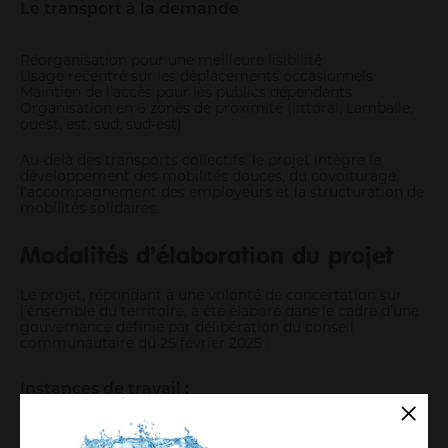
Le transport à la demande
Réorganisation pour une meilleure lisibilité
Usage recentré sur les déplacements occasionnels
Maintien de l’accès pour les publics dépendants
Organisation en 6 zones de proximité (littoral, Lamballe,
ouest, est, sud, sud‑est)
Au-delà des transports collectifs, le projet intègre le
développement des mobilités douces, du covoiturage,
l’accompagnement des employeurs et la structuration de
mobilités solidaires.
Modalités d’élaboration du projet
Le projet, répondant à une volonté de concertation sur
l’ensemble du territoire, a été élaboré dans le cadre d’une
gouvernance définie par délibération du conseil
communautaire du 25 février 2025 :
Instances de travail :
Un comité de pilotage (copil) représentant les 15