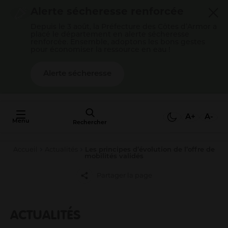
Cookies management panel
Alerte sécheresse renforcée
Depuis le 3 août, la Préfecture des Côtes d’Armor a
placé le département en alerte sécheresse
renforcée. Ensemble, adoptons les bons gestes
pour économiser la ressource en eau !
Alerte sécheresse
AU FAIT,
C'EST QUOI
A+
A-
Menu
L'AGGLO ?
Rechercher
Accueil
Actualités
Les principes d’évolution de l’offre de
Mon quotidien
mobilités validés
Payer mes factures
Partager la page
S’épanouir en famille
Gérer mes déchets
ACTUALITÉS
Gérer mon eau / mon assainissement
Me déplacer