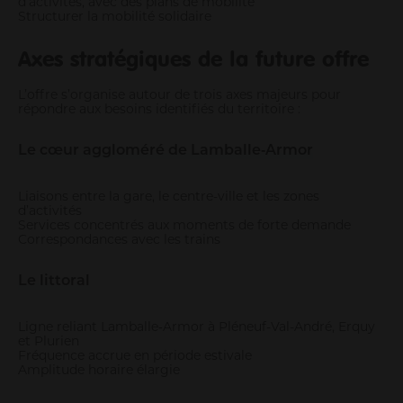
d’activités, avec des plans de mobilité
Structurer la mobilité solidaire
Axes stratégiques de la future offre
L’offre s’organise autour de trois axes majeurs pour
répondre aux besoins identifiés du territoire :
Le cœur aggloméré de Lamballe‑Armor
Liaisons entre la gare, le centre-ville et les zones
d’activités
Services concentrés aux moments de forte demande
Correspondances avec les trains
Le littoral
Ligne reliant Lamballe‑Armor à Pléneuf-Val-André, Erquy
et Plurien
Fréquence accrue en période estivale
Amplitude horaire élargie