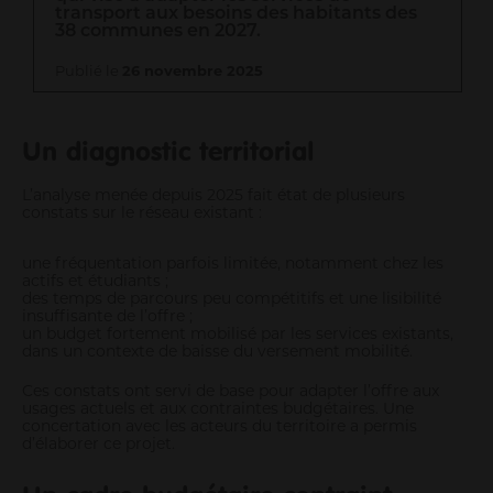
transport aux besoins des habitants des
38 communes en 2027.
Entrepreneurs
Agriculteurs
Publié le
26 novembre 2025
Pros des filières mer, pêche et aquaculture
Enseignants
Un diagnostic territorial
Pros de la petite enfance
Soignants
L’analyse menée depuis 2025 fait état de plusieurs
Pros du tourisme et hébergeurs
constats sur le réseau existant :
Associations
Guichet Numérique des Autorisations d’Urbanisme
une fréquentation parfois limitée, notamment chez les
actifs et étudiants ;
Gérer mes déchets en tant que pro
des temps de parcours peu compétitifs et une lisibilité
insuffisante de l’offre ;
un budget fortement mobilisé par les services existants,
dans un contexte de baisse du versement mobilité.
Ces constats ont servi de base pour adapter l’offre aux
usages actuels et aux contraintes budgétaires. Une
concertation avec les acteurs du territoire a permis
d’élaborer ce projet.