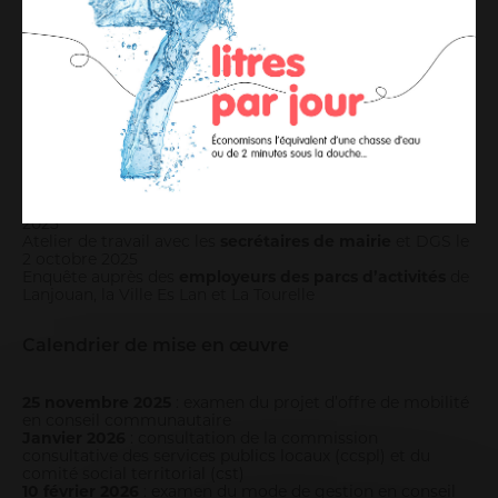
composantes du territoire, réuni à 5 reprises entre avril et
octobre 2025
Un comité technique (cotec) mobilisant les services de
l’agglomération
Temps de concertation :
Atelier de concertation
du 8 juin 2025 avec les acteurs
institutionnels, économiques et associatifs
Partage avec le
comité des partenaires
le 5 septembre
2025
Atelier de travail avec les
secrétaires de mairie
et DGS le
2 octobre 2025
Enquête auprès des
employeurs des parcs d’activités
de
Lanjouan, la Ville Es Lan et La Tourelle
Calendrier de mise en œuvre
25 novembre 2025
: examen du projet d’offre de mobilité
en conseil communautaire
Janvier 2026
: consultation de la commission
consultative des services publics locaux (ccspl) et du
comité social territorial (cst)
10 février 2026
: examen du mode de gestion en conseil