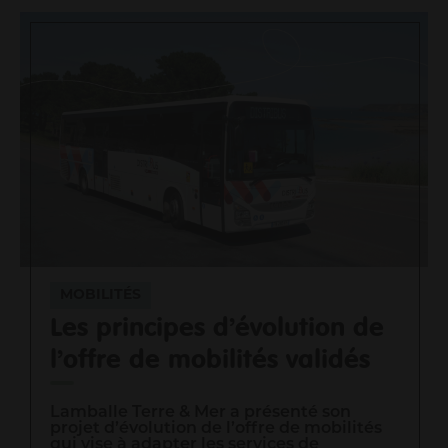
Me loger / rénover mon habitat
Faire du sport
Se cultiver
Prendre soin de moi et des autres
Consommer durable et local
Découvrir mon territoire
Protéger la nature et la biodiversité
Mon Agglo
Gouvernance
Son fonctionnement
MOBILITÉS
Actes et délibérations
Les principes d’évolution de
Un territoire en transition
l’offre de mobilités validés
Les grands projets
Infos aux communes
Travailler à l'agglo
Lamballe Terre & Mer a présenté son
projet d’évolution de l’offre de mobilités
qui vise à adapter les services de
Informations pour les pros