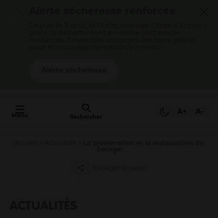
Cookies management panel
Alerte sécheresse renforcée
Depuis le 3 août, la Préfecture des Côtes d’Armor a
placé le département en alerte sécheresse
renforcée. Ensemble, adoptons les bons gestes
pour économiser la ressource en eau !
Alerte sécheresse
AU FAIT,
C'EST QUOI
A+
A-
Menu
L'AGGLO ?
Rechercher
Accueil
Actualités
La préservation et la restauration du
Mon quotidien
bocage
Payer mes factures
Partager la page
S’épanouir en famille
Gérer mes déchets
ACTUALITÉS
Gérer mon eau / mon assainissement
Me déplacer