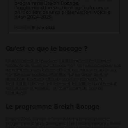
programme Breizh Bocage,
l’agglomération soutient agriculteurs et
Entrepreneurs
particuliers dans sa préservation. Voici le
Agriculteurs
bilan 2024-2025.
Pros des filières mer, pêche et aquaculture
Publié le
18 juin 2025
Enseignants
Pros de la petite enfance
Soignants
Qu'est-ce que le bocage ?
Pros du tourisme et hébergeurs
Associations
Le bocage est un paysage rural composé de champs
entourés de haies, sur talus ou non. La haie bocagère rend
Guichet Numérique des Autorisations d’Urbanisme
de nombreux services en offrant nourriture et abris aux
Gérer mes déchets en tant que pro
nombreuses espèces animales qui en dépendent, en
absorbant les gaz à effet de serre, en permettant
l’infiltration de l’eau, en retenant les sols, en protégeant
les cultures et le bétail, en fournissant du bois de
chauffage.
Le programme Breizh Bocage
Depuis 2005, Lamballe Terre & Mer a mis en place le
programme Breizh Bocage sur les bassins versants Flora-