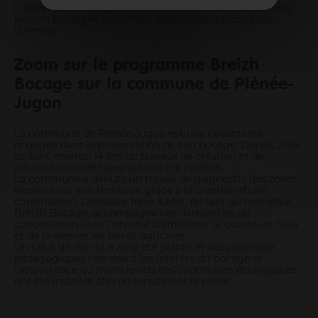
» continuité écologique » et le Contrat Nature : Europe,
Région Bretagne et Conseil départemental des Côtes
d’Armor.
Zoom sur le programme Breizh
Bocage sur la commune de Plénée-
Jugon
La commune de Plénée-Jugon est une collectivité
engagée dans la préservation de son bocage. Depuis 2018,
ce sont environ 14 km de travaux de création et de
réhabilitation de haies qui ont été réalisés.
La commune a débuté un travail de diagnostic des zones
érosives sur son territoire grâce à la création d’une
commission. Lamballe Terre & Mer, en tant qu’opérateur
Breizh Bocage, accompagne ces démarches de
concertation dans l’objectif d’améliorer la qualité de l’eau
et de préserver les terres agricoles.
Un talus de 150 ml a ainsi été planté et des panneaux
pédagogiques reprenant les intérêts du bocage et
l’importance du maintien de ces continuités écologiques
ont été installés afin de sensibiliser le public.