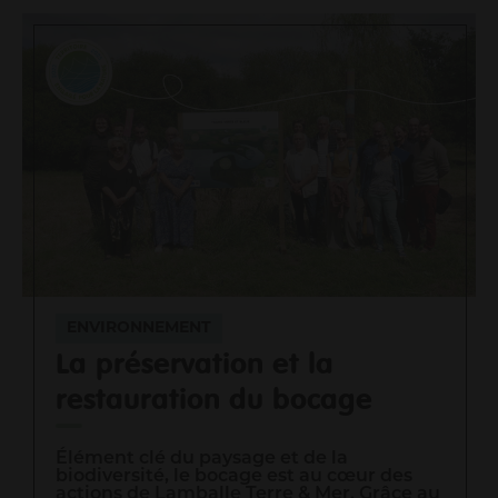
Me loger / rénover mon habitat
Faire du sport
Se cultiver
Prendre soin de moi et des autres
Consommer durable et local
Découvrir mon territoire
Protéger la nature et la biodiversité
Mon Agglo
Gouvernance
Son fonctionnement
ENVIRONNEMENT
Actes et délibérations
La préservation et la
Un territoire en transition
restauration du bocage
Les grands projets
Infos aux communes
Travailler à l'agglo
Élément clé du paysage et de la
biodiversité, le bocage est au cœur des
actions de Lamballe Terre & Mer. Grâce au
Informations pour les pros