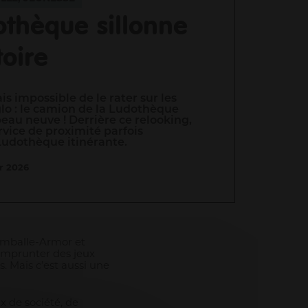
othèque sillonne
toire
is impossible de le rater sur les
glo : le camion de la Ludothèque
peau neuve ! Derrière ce relooking,
rvice de proximité parfois
udothèque itinérante.
er 2026
amballe-Armor et
 emprunter des jeux
. Mais c’est aussi une
x de société, de