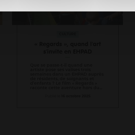
CULTURE
« Regards », quand l'art
s'invite en EHPAD
Que se passe-t-il quand une
artiste pose ses valises trois
semaines dans un EHPAD auprès
de résidents, de soignants et
d’enfants ? Le film « Regards »
raconte cette aventure hors du...
Publié le
16 octobre 2025