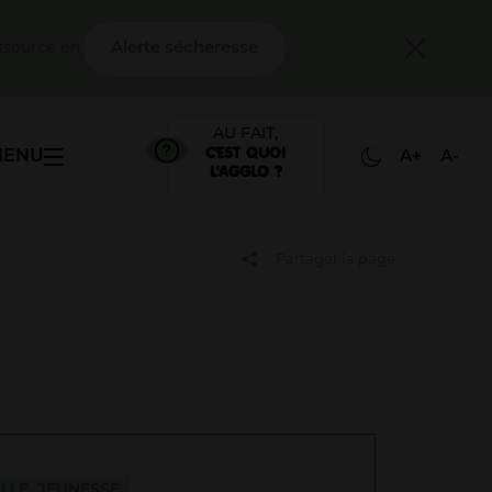
e
ssource en
Alerte sécheresse
AU FAIT,
C'EST QUOI
MENU
A+
A-
L'AGGLO ?
Partager la page
LLE, JEUNESSE