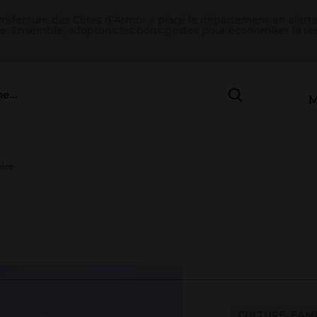
 Préfecture des Côtes d’Armor a placé le département en alert
e. Ensemble, adoptons les bons gestes pour économiser la re
oire
CULTURE, FAMI