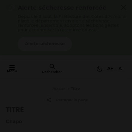
Cookies management panel
Alerte sécheresse renforcée
Depuis le 3 août, la Préfecture des Côtes d’Armor a
placé le département en alerte sécheresse
renforcée. Ensemble, adoptons les bons gestes
pour économiser la ressource en eau !
Alerte sécheresse
AU FAIT,
C'EST QUOI
A+
A-
Menu
L'AGGLO ?
Rechercher
Accueil
Titre
Mon quotidien
Partager la page
Payer mes factures
TITRE
S’épanouir en famille
Gérer mes déchets
Chapo
Gérer mon eau / mon assainissement