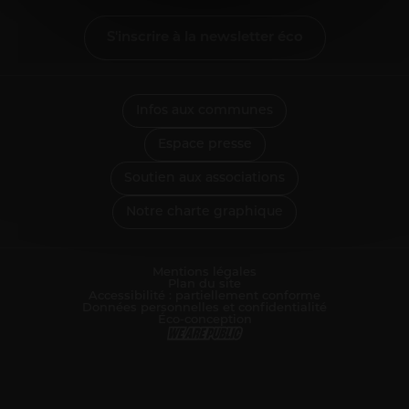
Informations pour les pros
S'inscrire à la newsletter éco
Entrepreneurs
Agriculteurs
Pros des filières mer, pêche et aquaculture
Enseignants
Infos aux communes
Pros de la petite enfance
Espace presse
Soignants
Soutien aux associations
Pros du tourisme et hébergeurs
Associations
Notre charte graphique
Guichet Numérique des Autorisations d’Urbanisme
Gérer mes déchets en tant que pro
Mentions légales
Plan du site
Accessibilité : partiellement conforme
Données personnelles et confidentialité
Éco-conception