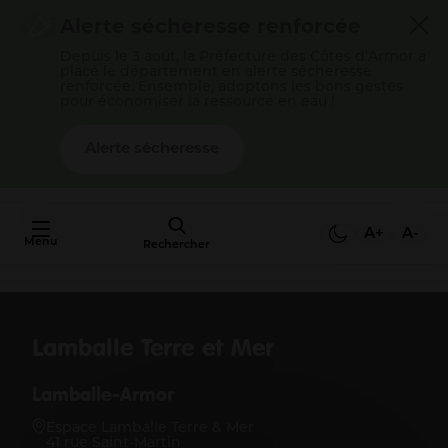
Cookies management panel
Alerte sécheresse renforcée
Depuis le 3 août, la Préfecture des Côtes d’Armor a
placé le département en alerte sécheresse
renforcée. Ensemble, adoptons les bons gestes
pour économiser la ressource en eau !
Alerte sécheresse
AU FAIT,
C'EST QUOI
A+
A-
Menu
L'AGGLO ?
Rechercher
Mon quotidien
Lamballe Terre et Mer
Payer mes factures
S’épanouir en famille
Lamballe-Armor
Gérer mes déchets
Gérer mon eau / mon assainissement
Espace Lamballe Terre & Mer
41 rue Saint-Martin