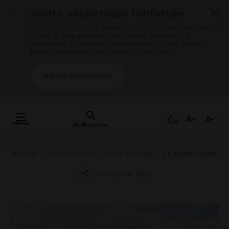
Cookies management panel
Alerte sécheresse renforcée
Depuis le 3 août, la Préfecture des Côtes d’Armor a
placé le département en alerte sécheresse
renforcée. Ensemble, adoptons les bons gestes
pour économiser la ressource en eau !
Alerte sécheresse
AU FAIT,
C'EST QUOI
A+
A-
Menu
L'AGGLO ?
Rechercher
Accueil
Mon quotidien
Faire du sport
Le sport nature
Mon quotidien
Partager la page
Payer mes factures
S’épanouir en famille
Gérer mes déchets
Gérer mon eau / mon assainissement