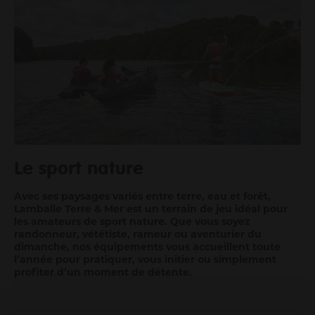
Me déplacer
Me loger / rénover mon habitat
Faire du sport
Se cultiver
Prendre soin de moi et des autres
Consommer durable et local
Découvrir mon territoire
Protéger la nature et la biodiversité
Mon Agglo
Le sport nature
Gouvernance
Avec ses paysages variés entre terre, eau et forêt,
Son fonctionnement
Lamballe Terre & Mer est un terrain de jeu idéal pour
Actes et délibérations
les amateurs de sport nature. Que vous soyez
randonneur, vététiste, rameur ou aventurier du
Un territoire en transition
dimanche, nos équipements vous accueillent toute
Les grands projets
l’année pour pratiquer, vous initier ou simplement
Infos aux communes
profiter d’un moment de détente.
Travailler à l'agglo