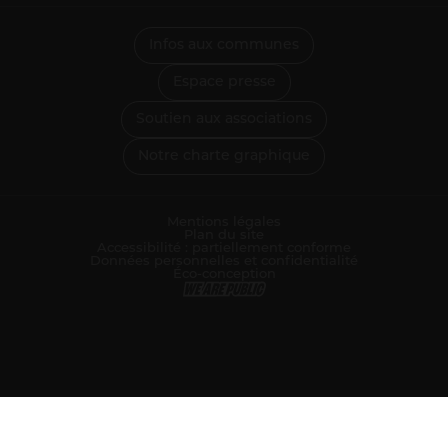
Infos aux communes
Espace presse
Soutien aux associations
Notre charte graphique
Mentions légales
Plan du site
Accessibilité : partiellement conforme
Données personnelles et confidentialité
Éco-conception