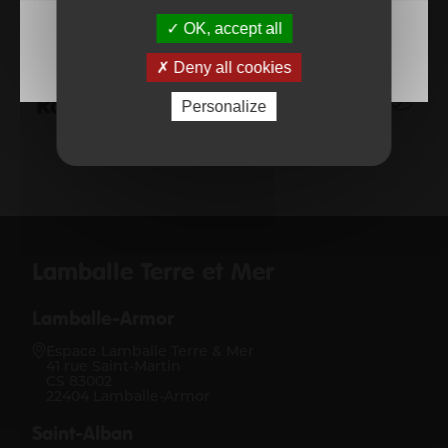
Base d'aviron
OK, accept all
Deny all cookies
Randonnées
Personalize
Lamballe Terre et Mer
Lamballe-Armor
Espace Lamballe Terre & Mer
41 rue Saint-Martin
CS 83002
22404 Lamballe-Armor
Saint-Alban