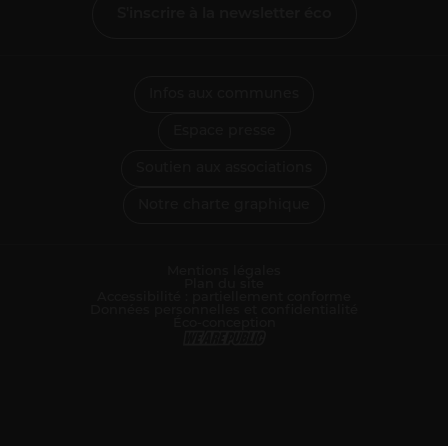
S'inscrire à la newsletter éco
Infos aux communes
Espace presse
Soutien aux associations
Notre charte graphique
Mentions légales
Plan du site
Accessibilité : partiellement conforme
Données personnelles et confidentialité
Éco-conception