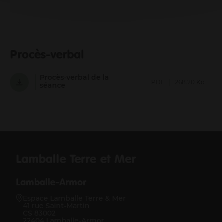
Procès-verbal
Procès-verbal de la
PDF
268.20 Ko
séance
Lamballe Terre et Mer
Lamballe-Armor
Espace Lamballe Terre & Mer
41 rue Saint-Martin
CS 83002
22404 Lamballe-Armor