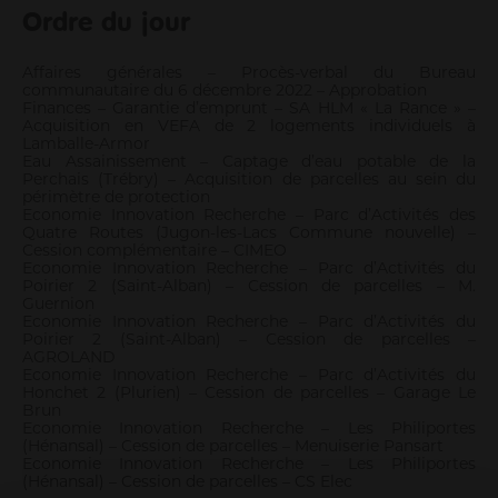
Informations pour les pros
Ordre du jour
Entrepreneurs
Affaires générales – Procès-verbal du Bureau
Agriculteurs
communautaire du 6 décembre 2022 – Approbation
Finances – Garantie d’emprunt – SA HLM « La Rance » –
Pros des filières mer, pêche et aquaculture
Acquisition en VEFA de 2 logements individuels à
Enseignants
Lamballe-Armor
Eau Assainissement – Captage d’eau potable de la
Pros de la petite enfance
Perchais (Trébry) – Acquisition de parcelles au sein du
Soignants
périmètre de protection
Economie Innovation Recherche – Parc d’Activités des
Pros du tourisme et hébergeurs
Quatre Routes (Jugon-les-Lacs Commune nouvelle) –
Associations
Cession complémentaire – CIMEO
Economie Innovation Recherche – Parc d’Activités du
Guichet Numérique des Autorisations d’Urbanisme
Poirier 2 (Saint-Alban) – Cession de parcelles – M.
Gérer mes déchets en tant que pro
Guernion
Economie Innovation Recherche – Parc d’Activités du
Poirier 2 (Saint-Alban) – Cession de parcelles –
AGROLAND
Economie Innovation Recherche – Parc d’Activités du
Honchet 2 (Plurien) – Cession de parcelles – Garage Le
Brun
Economie Innovation Recherche – Les Philiportes
(Hénansal) – Cession de parcelles – Menuiserie Pansart
Economie Innovation Recherche – Les Philiportes
(Hénansal) – Cession de parcelles – CS Elec