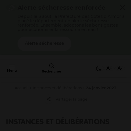
Cookies management panel
Alerte sécheresse renforcée
Depuis le 3 août, la Préfecture des Côtes d’Armor a
placé le département en alerte sécheresse
renforcée. Ensemble, adoptons les bons gestes
pour économiser la ressource en eau !
Alerte sécheresse
AU FAIT,
C'EST QUOI
A+
A-
Menu
L'AGGLO ?
Rechercher
Accueil
Instances et délibérations
24 janvier 2023
Mon quotidien
Partager la page
Payer mes factures
S’épanouir en famille
Gérer mes déchets
INSTANCES ET DÉLIBÉRATIONS
Gérer mon eau / mon assainissement