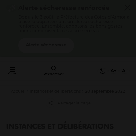
Cookies management panel
Alerte sécheresse renforcée
Depuis le 3 août, la Préfecture des Côtes d’Armor a
placé le département en alerte sécheresse
renforcée. Ensemble, adoptons les bons gestes
pour économiser la ressource en eau !
Alerte sécheresse
AU FAIT,
C'EST QUOI
A+
A-
Menu
L'AGGLO ?
Rechercher
Accueil
Instances et délibérations
20 septembre 2022
Mon quotidien
Partager la page
Payer mes factures
S’épanouir en famille
Gérer mes déchets
INSTANCES ET DÉLIBÉRATIONS
Gérer mon eau / mon assainissement