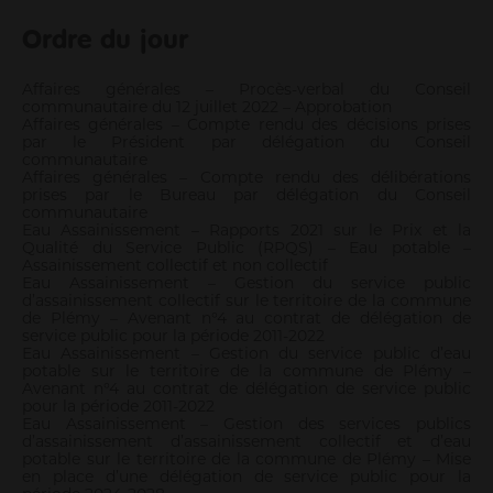
Informations pour les pros
Ordre du jour
Entrepreneurs
Agriculteurs
Affaires générales – Procès-verbal du Conseil
communautaire du 12 juillet 2022 – Approbation
Pros des filières mer, pêche et aquaculture
Affaires générales – Compte rendu des décisions prises
Enseignants
par le Président par délégation du Conseil
communautaire
Pros de la petite enfance
Affaires générales – Compte rendu des délibérations
Soignants
prises par le Bureau par délégation du Conseil
communautaire
Pros du tourisme et hébergeurs
Eau Assainissement – Rapports 2021 sur le Prix et la
Associations
Qualité du Service Public (RPQS) – Eau potable –
Assainissement collectif et non collectif
Guichet Numérique des Autorisations d’Urbanisme
Eau Assainissement – Gestion du service public
Gérer mes déchets en tant que pro
d’assainissement collectif sur le territoire de la commune
de Plémy – Avenant n°4 au contrat de délégation de
service public pour la période 2011-2022
Eau Assainissement – Gestion du service public d’eau
potable sur le territoire de la commune de Plémy –
Avenant n°4 au contrat de délégation de service public
pour la période 2011-2022
Eau Assainissement – Gestion des services publics
d’assainissement d’assainissement collectif et d’eau
potable sur le territoire de la commune de Plémy – Mise
en place d’une délégation de service public pour la