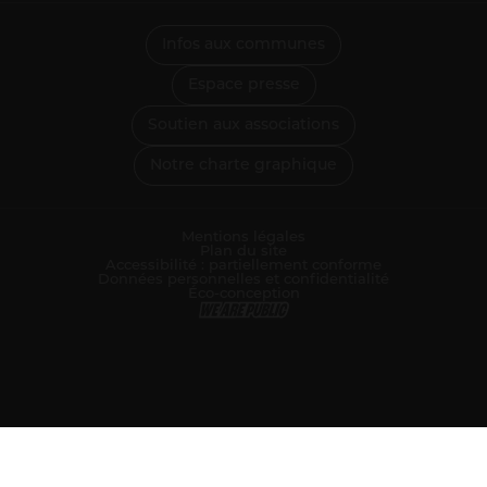
Infos aux communes
Espace presse
Soutien aux associations
Notre charte graphique
Mentions légales
Plan du site
Accessibilité : partiellement conforme
Données personnelles et confidentialité
Éco-conception