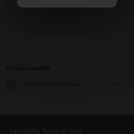
Procès-verbal
Procès-verbal de la séance
PDF
141.80 Ko
Lamballe Terre et Mer