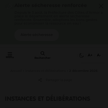
Cookies management panel
Alerte sécheresse renforcée
Depuis le 3 août, la Préfecture des Côtes d’Armor a
placé le département en alerte sécheresse
renforcée. Ensemble, adoptons les bons gestes
pour économiser la ressource en eau !
Alerte sécheresse
AU FAIT,
C'EST QUOI
A+
A-
Menu
L'AGGLO ?
Rechercher
Accueil
Instances et délibérations
2 décembre 2025
Mon quotidien
Partager la page
Payer mes factures
S’épanouir en famille
Gérer mes déchets
INSTANCES ET DÉLIBÉRATIONS
Gérer mon eau / mon assainissement
Me déplacer