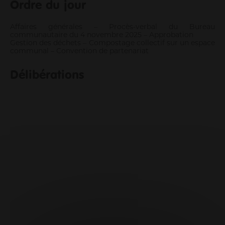
Ordre du jour
Entrepreneurs
Affaires générales – Procès-verbal du Bureau
Agriculteurs
communautaire du 4 novembre 2025 – Approbation
Pros des filières mer, pêche et aquaculture
Gestion des déchets – Compostage collectif sur un espace
communal – Convention de partenariat
Enseignants
Pros de la petite enfance
Délibérations
Soignants
Pros du tourisme et hébergeurs
Associations
Guichet Numérique des Autorisations d’Urbanisme
Gérer mes déchets en tant que pro