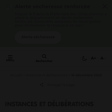
Cookies management panel
Alerte sécheresse renforcée
Depuis le 3 août, la Préfecture des Côtes d’Armor a
placé le département en alerte sécheresse
renforcée. Ensemble, adoptons les bons gestes
pour économiser la ressource en eau !
Alerte sécheresse
AU FAIT,
C'EST QUOI
A+
A-
Menu
L'AGGLO ?
Rechercher
Accueil
Instances et délibérations
16 décembre 2025
Mon quotidien
Partager la page
Payer mes factures
S’épanouir en famille
Gérer mes déchets
INSTANCES ET DÉLIBÉRATIONS
Gérer mon eau / mon assainissement