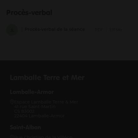
Procès-verbal
Procès-verbal de la séance
PDF
1.91 Mo
Lamballe Terre et Mer
Lamballe-Armor
Espace Lamballe Terre & Mer
41 rue Saint-Martin
CS 83002
22404 Lamballe-Armor
Saint-Alban
Rue Christian de la Villéon