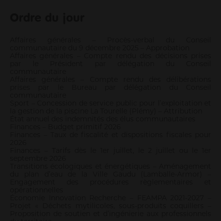
Informations pour les pros
Ordre du jour
Entrepreneurs
Agriculteurs
Affaires générales – Procès-verbal du Conseil
communautaire du 9 décembre 2025 – Approbation
Pros des filières mer, pêche et aquaculture
Affaires générales – Compte rendu des décisions prises
Enseignants
par le Président par délégation du Conseil
communautaire
Pros de la petite enfance
Affaires générales – Compte rendu des délibérations
Soignants
prises par le Bureau par délégation du Conseil
communautaire
Pros du tourisme et hébergeurs
Sport – Concession de service public pour l’exploitation et
Associations
la gestion de la piscine La Tourelle (Plémy) – Attribution
État annuel des indemnités des élus communautaires
Guichet Numérique des Autorisations d’Urbanisme
Finances – Budget primitif 2026
Gérer mes déchets en tant que pro
Finances – Taux de fiscalité et dispositions fiscales pour
2026
Finances – Tarifs dès le 1er juillet, le 2 juillet ou le 1er
septembre 2026
Transitions écologiques et énergétiques – Aménagement
du plan d’eau de la Ville Gaudu (Lamballe-Armor) –
Engagement des procédures règlementaires et
opérationnelles
Économie Innovation Recherche – FEAMPA 2021-2027 –
Projet « Déchets mytilicoles, sous-produits coquillers –
Proposition de soutien et d’ingénierie aux professionnels