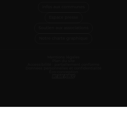
Infos aux communes
Espace presse
Soutien aux associations
Notre charte graphique
Mentions légales
Plan du site
Accessibilité : partiellement conforme
Données personnelles et confidentialité
Éco-conception