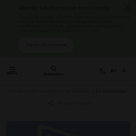
Cookies management panel
Alerte sécheresse renforcée
Depuis le 3 août, la Préfecture des Côtes d’Armor a
placé le département en alerte sécheresse
renforcée. Ensemble, adoptons les bons gestes
pour économiser la ressource en eau !
Alerte sécheresse
AU FAIT,
C'EST QUOI
A+
A-
Menu
L'AGGLO ?
Rechercher
Accueil
Mon quotidien
Me déplacer
En covoiturage
Mon quotidien
Partager la page
Payer mes factures
S’épanouir en famille
Gérer mes déchets
Gérer mon eau / mon assainissement