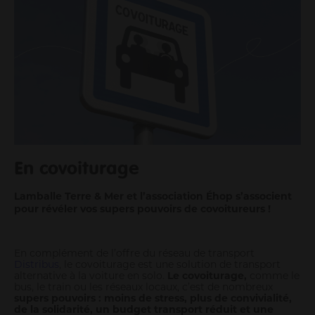
Me déplacer
Me loger / rénover mon habitat
Faire du sport
Se cultiver
Prendre soin de moi et des autres
Consommer durable et local
Découvrir mon territoire
Protéger la nature et la biodiversité
Mon Agglo
En covoiturage
Gouvernance
Lamballe Terre & Mer et l’association Éhop s’associent
Son fonctionnement
pour révéler vos supers pouvoirs de covoitureurs !
Actes et délibérations
Un territoire en transition
En complément de l’offre du réseau de transport
Les grands projets
Distribus
, le covoiturage est une solution de transport
Infos aux communes
alternative à la voiture en solo.
Le covoiturage,
comme le
bus, le train ou les réseaux locaux, c’est de nombreux
Travailler à l'agglo
supers pouvoirs : moins de stress, plus de convivialité,
de la solidarité, un budget transport réduit et une