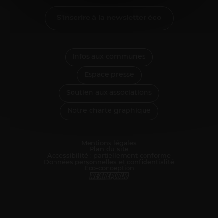
Entrepreneurs
S'inscrire à la newsletter éco
Agriculteurs
Pros des filières mer, pêche et aquaculture
Enseignants
Infos aux communes
Pros de la petite enfance
Espace presse
Soignants
Pros du tourisme et hébergeurs
Soutien aux associations
Associations
Notre charte graphique
Guichet Numérique des Autorisations d’Urbanisme
Gérer mes déchets en tant que pro
Mentions légales
Plan du site
Accessibilité : partiellement conforme
Données personnelles et confidentialité
Éco-conception