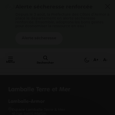
Cookies management panel
Alerte sécheresse renforcée
Depuis le 3 août, la Préfecture des Côtes d’Armor a
placé le département en alerte sécheresse
renforcée. Ensemble, adoptons les bons gestes
pour économiser la ressource en eau !
Alerte sécheresse
AU FAIT,
C'EST QUOI
A+
A-
Menu
L'AGGLO ?
Rechercher
Mon quotidien
Lamballe Terre et Mer
Payer mes factures
S’épanouir en famille
Lamballe-Armor
Gérer mes déchets
Gérer mon eau / mon assainissement
Espace Lamballe Terre & Mer
41 rue Saint-Martin