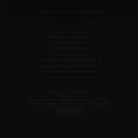
Informations pour les pros
S'inscrire à la newsletter éco
Entrepreneurs
Agriculteurs
Pros des filières mer, pêche et aquaculture
Enseignants
Infos aux communes
Pros de la petite enfance
Espace presse
Soignants
Soutien aux associations
Pros du tourisme et hébergeurs
Associations
Notre charte graphique
Guichet Numérique des Autorisations d’Urbanisme
Gérer mes déchets en tant que pro
Mentions légales
Plan du site
Accessibilité : partiellement conforme
Données personnelles et confidentialité
Éco-conception